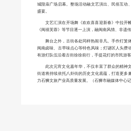
城隍庙广场启幕。整场活动融文艺演出、民俗互动
盛宴。
文艺汇演在开场舞《欢欢喜喜迎新春》中拉开
《闽禧芙蓉》等节目逐一上演，融闽南风情、非遗
舞台之外，古街各处同样热闹非凡。手作灯笼
闽南卤味、古早味点心等特色风味；灯谜区人头攒
有游灯队伍沿着古街徐徐前行，手提花灯的市民游
此次元宵文化嘉年华，不仅丰富了群众的精神
街道将持续依托八卦街的历史文化底蕴，打造更多
力石狮文旅产业高质量发展。（石狮市融媒体中心记者