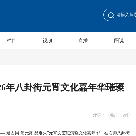
栏目
视频
直播
图说
026年八卦街元宵文化嘉年华璀璨
分享：
——“逛古街 闹元宵 品烟火”元宵文艺汇演暨文化嘉年华，在石狮八卦街