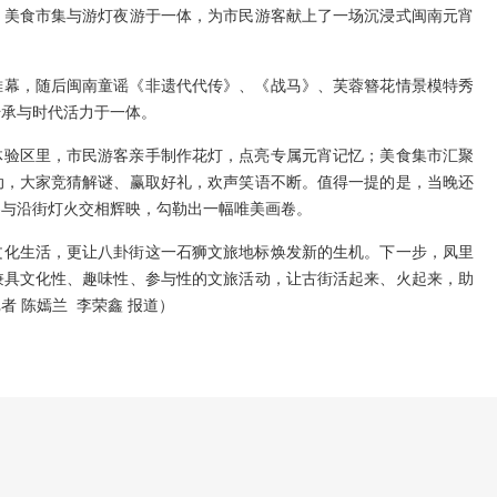
、美食市集与游灯夜游于一体，为市民游客献上了一场沉浸式闽南元宵
帷幕，随后闽南童谣《非遗代代传》、《战马》、芙蓉簪花情景模特秀
传承与时代活力于一体。
体验区里，市民游客亲手制作花灯，点亮专属元宵记忆；美食集市汇聚
动，大家竞猜解谜、赢取好礼，欢声笑语不断。值得一提的是，当晚还
客与沿街灯火交相辉映，勾勒出一幅唯美画卷。
文化生活，更让八卦街这一石狮文旅地标焕发新的生机。下一步，凤里
兼具文化性、趣味性、参与性的文旅活动，让古街活起来、火起来，助
 陈嫣兰 李荣鑫 报道）