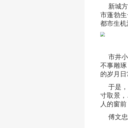
新城
市蓬勃生
都市生机
市井
不事雕琢
的岁月日
于是
寸取景，
人的窗前
傅文忠