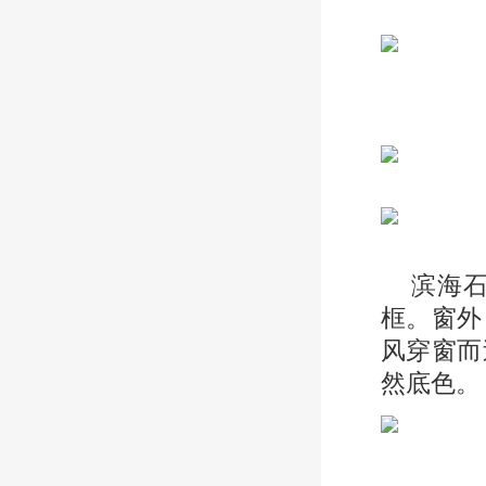
滨海
框。窗外
风穿窗而
然底色。