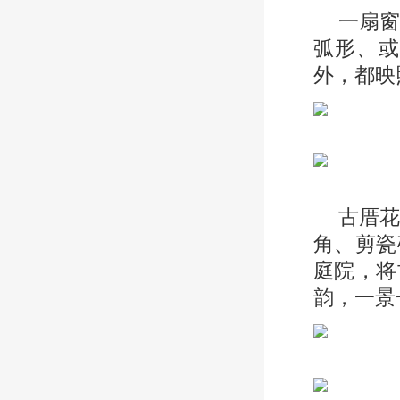
一扇
弧形、或
外，都映
古厝
角、剪瓷
庭院，将
韵，一景