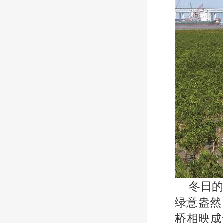
冬日
绿意盎然
桥相映成