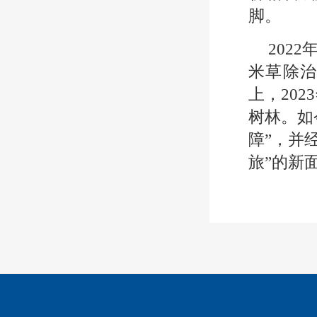
脚。
202
米草除治
上，202
树林。如
障”，并
旅”的新