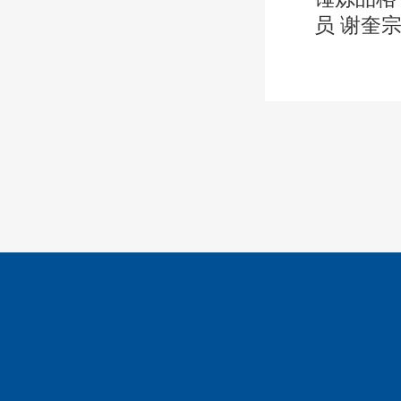
员 谢奎宗