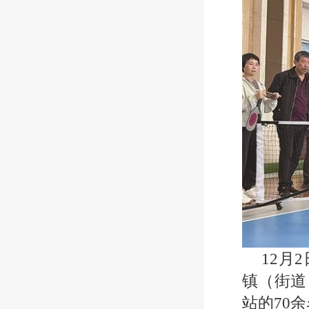
​12
镇（街道
站的70