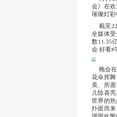
会》在欢
璀璨灯彩
截至2
全媒体受
数11.
会 好看
晚会
花伞挥舞
美、所愿
儿惊喜亮
世界的热
扑面而来
团圆欢聚