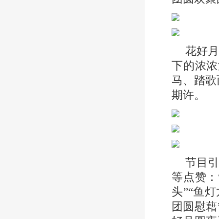
花好
下的浓浓
马、踏歌
期许。
节目
等点赞：
头”“鱼
团圆慰藉