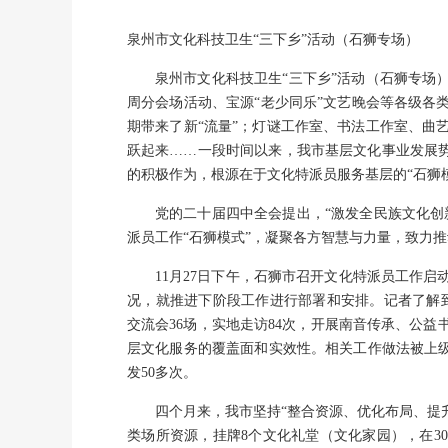
泉州市文化科技卫生“三下乡”活动（石狮专场）
泉州市文化科技卫生“三下乡”活动（石狮专场
周分会场活动、宝源“老少同乐”文艺晚会等各级各
期带来了新“流量”；灯谜工作室、书法工作室、曲
跃起来……一段时间以来，我市基层文化事业发展势
的积极作为，根源在于文化特派员服务基层的“石狮
党的二十届四中全会提出，“激发全民族文化创
派员工作“石狮模式”，凝聚各方智慧与力量，致力
11月27日下午，石狮市召开文化特派员工作
况，就推进下阶段工作进行部署和安排。记者了解
交流会36场，实地走访84次，开展南音传承、公益
层文化服务的覆盖面和实效性。相关工作做法被上级
发50多次。
四个月来，我市坚持“整合资源、优化布局、提
类场所资源，挂牌8个文化礼堂（文化家园），在3