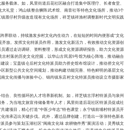
化服务载体。如，凤里街道后花社区融合打造集中医理疗、长者食堂、
化大礼堂；鸿山镇整合狮阵武术馆、南音社等特色文化场所，推动3个
江镇厝仔村升级改造现有文化场所，祥芝镇祥渔村调整新时代文明实践
跨界联动，持续激发乡村文化内生动力，在短短的时间内便形成“文化
花齐放。发挥文化特派员作用，激发文化新活力，有效推动文化资源创
派员通过走访调研、资料整理，形成文化资源调研报告，助力文化资源
统古村落的历史文化挖掘，以华山古民居9号馆为核心阵地，推动融合
间建设；宝盖镇仑后村文化特派员助力侨史馆布馆设计，推动侨文化可
小区新型公共文化空间规划，推动构建功能完善、特色鲜明的基层文化
闽南文化传播与体验中心、锦尚镇东店村文化特派员推动设立市摄影家
外结合、良性循环的人才培养新机制。如，祥芝镇古浮村特派员与泉州
服务，为当地文旅宣传储备青年人才；凤里街道后花社区特派员促成社
”共建项目，精心打造“中医少年志”特色课堂；永宁镇前埔村特派员开
文化传承迈出关键步伐。此外，通过品牌创建，打造出一张张特色新名
派员参与策划玉湖社区“闽南文化味 农耕物件秀”展演活动；灵秀镇文