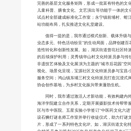
完善的基层文化服务矩阵，形成一批富有特色的文
儿童科普、膳食文化、文艺演出等功能于一体的文
试点村全部建成标准化工作室；永宁镇前埔村、蚶
站功能布局，扎实推进文化礼堂建设。
值得一提的是，我市通过模式创新、载体升级与
业态多元、特色活动纷呈”的生动局面，品牌创建百
造性转化和创新性发展。如，湖滨街道曾坑社区特
的后续保护利用；灵秀镇华山村文化特派员参与传
非遗技艺体验及文化展演为主题的“城市后花园”空
视化、场景化呈现，宝源社区文化特派员参与宝昌
服务空间；鸿山镇东埔三村文化特派员打造沉浸式
协会创作基地，为乡村文化振兴带来蓬勃生机。
同时，我市通过激活人才新动能，有效构建内
海洋学院建立合作关系，定期开展摄影技术传帮带
区与市中医院、五星实验小学签订“中医药文化六进
设石狮灯谜名师工作室并举行收徒仪式，助力灯谜
片，形成了一系列特色文化IP。如，湖滨街道文化特