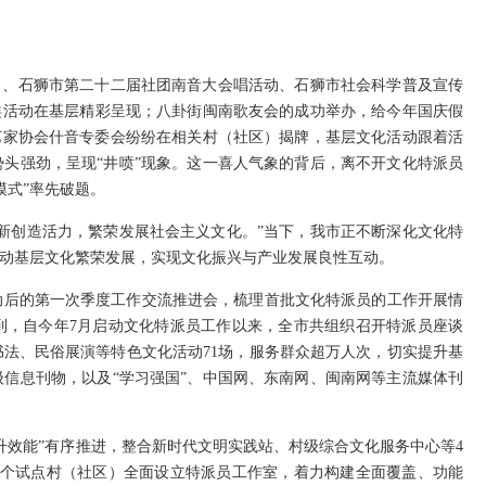
）、石狮市第二十二届社团南音大会唱活动、石狮市社会科学普及宣传
类活动在基层精彩呈现；八卦街闽南歌友会的成功举办，给今年国庆假
艺家协会什音专委会纷纷在相关村（社区）揭牌，基层文化活动跟着活
头强劲，呈现“井喷”现象。这一喜人气象的背后，离不开文化特派员
模式”率先破题。
新创造活力，繁荣发展社会主义文化。”当下，我市正不断深化文化特
推动基层文化繁荣发展，实现文化振兴与产业发展良性互动。
启动后的第一次季度工作交流推进会，梳理首批文化特派员的工作开展情
到，自今年7月启动文化特派员工作以来，全市共组织召开特派员座谈
书法、民俗展演等特色文化活动71场，服务群众超万人次，切实提升基
信息刊物，以及“学习强国”、中国网、东南网、闽南网等主流媒体刊
升效能”有序推进，整合新时代文明实践站、村级综合文化服务中心等4
0个试点村（社区）全面设立特派员工作室，着力构建全面覆盖、功能