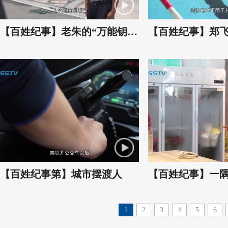
【百姓纪事】老朱的“万能钥匙”
【百姓纪事第】城市摆渡人
【百姓纪事】一
1
2
3
4
5
6