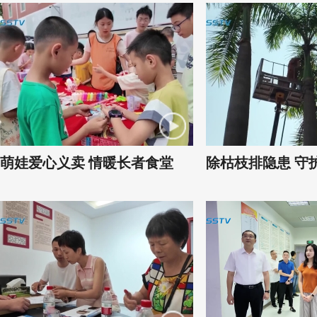
萌娃爱心义卖 情暖长者食堂
除枯枝排隐患 守