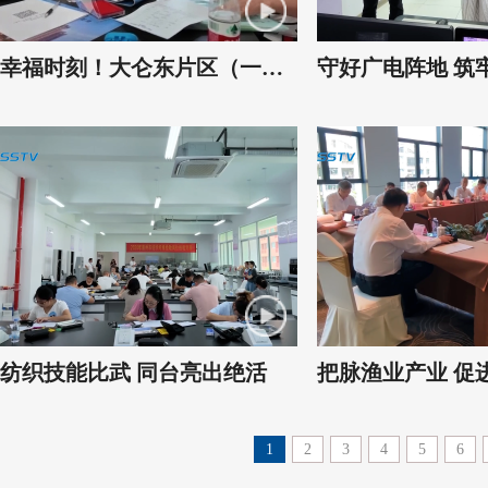
幸福时刻！大仑东片区（一期）安置项目选房
守好广电阵地 筑
纺织技能比武 同台亮出绝活
把脉渔业产业 促
1
2
3
4
5
6